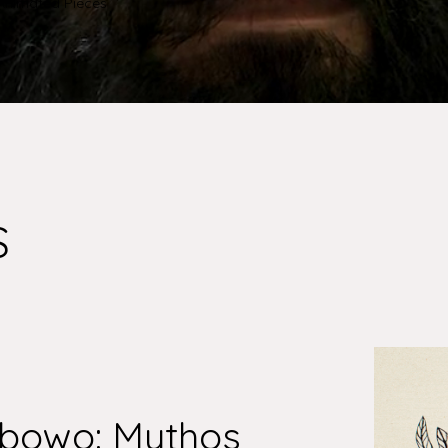
Animated Pieces
S
abowo: Mythos