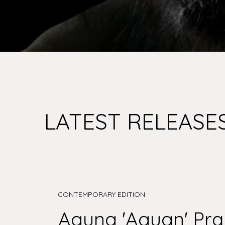
12 
LATEST RELEASE
CONTEMPORARY EDITION
Agung 'Agugn' Pr