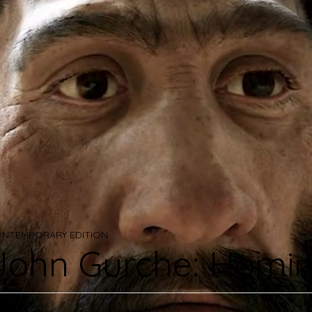
NTEMPORARY EDITION
John Gurche: Homin